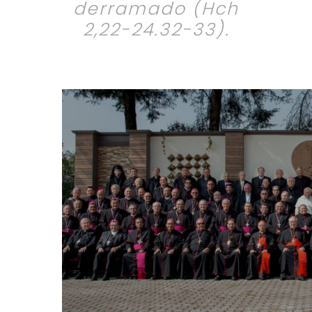
derramado (Hch
2,22-24.32-33).