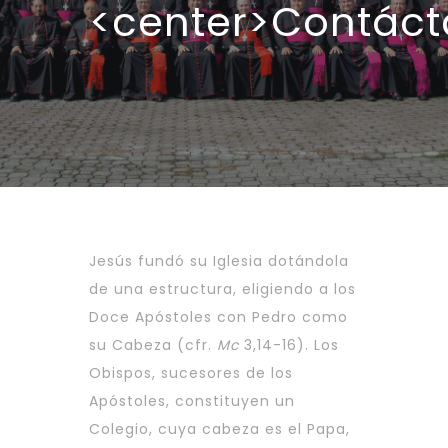
<center>Contáct
Jesús fundó su Iglesia dotándola
de una estructura, eligiendo a los
Doce Apóstoles con Pedro como
su Cabeza (cfr.
Mc
3,14-16). Los
Obispos, sucesores de los
Apóstoles, constituyen un
Colegio, cuya cabeza es el Papa,